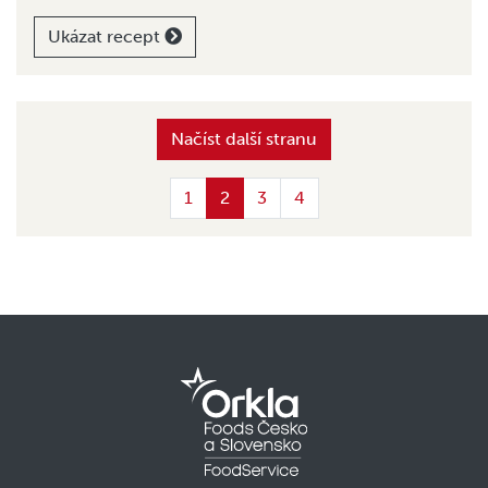
Ukázat recept
Načíst další stranu
1
2
3
4