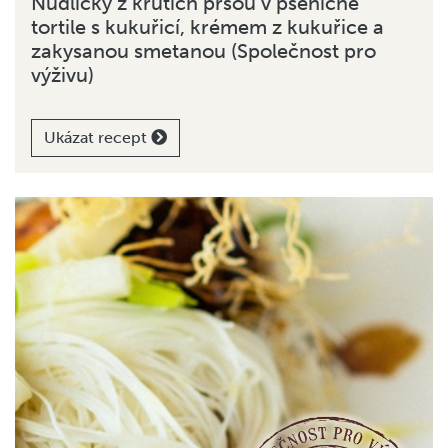
Nudličky z krůtích prsou v pšeničné
tortile s kukuřicí, krémem z kukuřice a
zakysanou smetanou (Společnost pro
výživu)
Ukázat recept